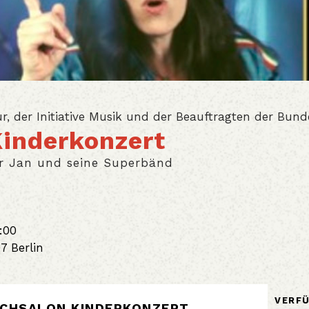
Kinderkonzert
r Jan und seine Superbänd
4:00
97
Berlin
VERF
LCHSALON KINDERKONZERT