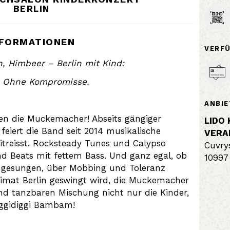
BERLIN
NFORMATIONEN
VERF
n, Himbeer – Berlin mit Kind:
. Ohne Kompromisse.
ANBIE
en die Muckemacher! Abseits gängiger
LIDO
feiert die Band seit 2014 musikalische
VERA
 mitreisst. Rocksteady Tunes und Calypso
Cuvry
d Beats mit fettem Bass. Und ganz egal, ob
10997 
 gesungen, über Mobbing und Toleranz
imat Berlin geswingt wird, die Muckemacher
und tanzbaren Mischung nicht nur die Kinder,
iggidiggi Bambam!